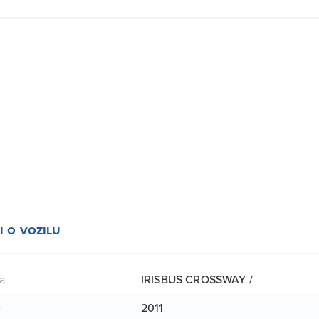
i o vozilu
IRISBUS CROSSWAY /
a
2011
e