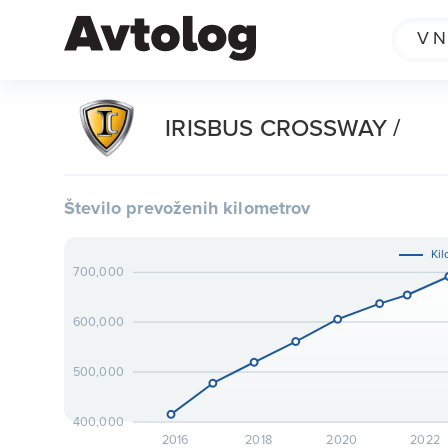
IRISBUS CROSSWAY /
Število prevoženih kilometrov
Kil
700,000
600,000
500,000
400,000
2016
2018
2020
2022