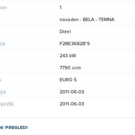
1
ikov
navaden - BELA - TEMNA
Dizel
F2BE3682B*S
rja
243 kW
7790 ccm
EURO 5
a
2011-06-03
ija
2011-06-03
ija (SI)
ni pregledi