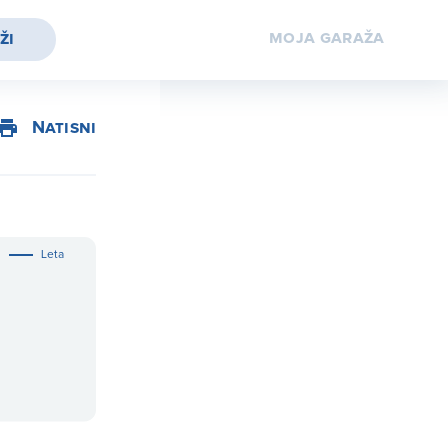
moja
garaža
ži
Natisni
Leta