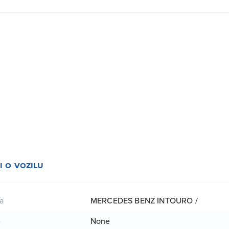
i o vozilu
MERCEDES BENZ INTOURO /
a
None
e