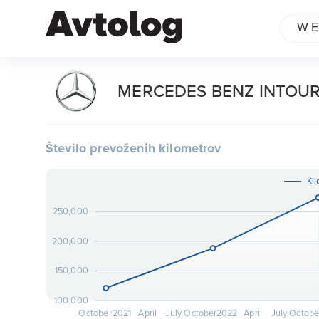
MERCEDES BENZ INTOUR
Število prevoženih kilometrov
Kil
250,000
200,000
150,000
100,000
October
2021
April
July
October
2022
April
July
Octobe