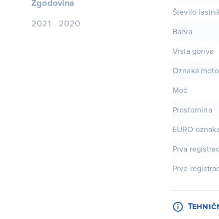
Zgodovina
Število lastn
2021
2020
Barva
Vrsta goriva
Oznaka moto
Moč
Prostornina
EURO oznak
Prva registrac
Prve registrac
Tehnič