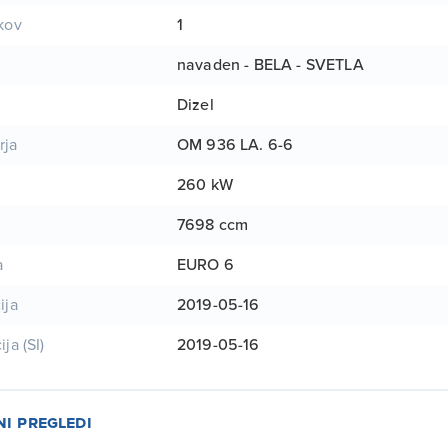
1
ikov
navaden - BELA - SVETLA
Dizel
OM 936 LA. 6-6
rja
260 kW
7698 ccm
EURO 6
a
2019-05-16
ija
2019-05-16
ija (SI)
ni pregledi