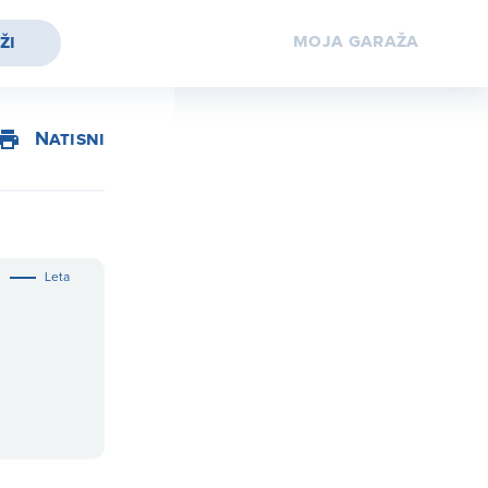
moja
garaža
ži
Natisni
Leta