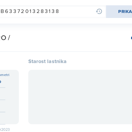
prika
O /
Starost lastnika
ometri
r
2023