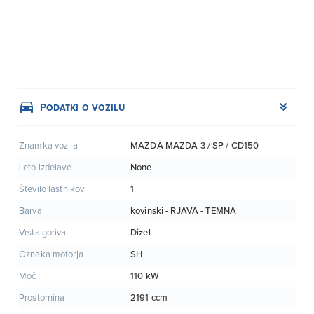
Podatki o vozilu
MAZDA MAZDA 3 / SP / CD150
Znamka vozila
None
Leto izdelave
1
Število lastnikov
kovinski - RJAVA - TEMNA
Barva
Dizel
Vrsta goriva
SH
Oznaka motorja
110 kW
Moč
2191 ccm
Prostornina