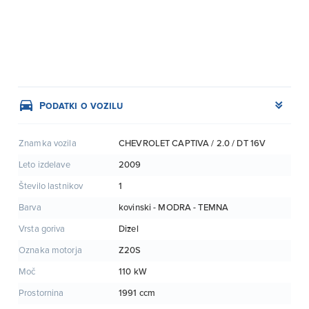
Podatki o vozilu
CHEVROLET CAPTIVA / 2.0 / DT 16V
Znamka vozila
2009
Leto izdelave
1
Število lastnikov
kovinski - MODRA - TEMNA
Barva
Dizel
Vrsta goriva
Z20S
Oznaka motorja
110 kW
Moč
1991 ccm
Prostornina