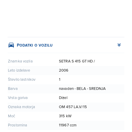
Podatki o vozilu
SETRA S 415 GT HD /
Znamka vozila
2006
Leto izdelave
1
Število lastnikov
navaden - BELA - SREDNJA
Barva
Dizel
Vrsta goriva
OM 457 LA.V/15
Oznaka motorja
315 kW
Moč
11967 ccm
Prostornina