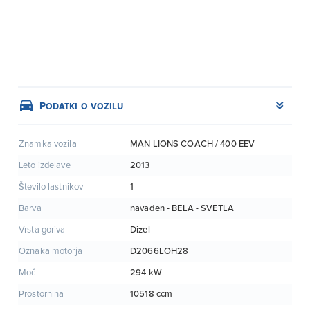
Podatki o vozilu
MAN LIONS COACH / 400 EEV
Znamka vozila
2013
Leto izdelave
1
Število lastnikov
navaden - BELA - SVETLA
Barva
Dizel
Vrsta goriva
D2066LOH28
Oznaka motorja
294 kW
Moč
10518 ccm
Prostornina